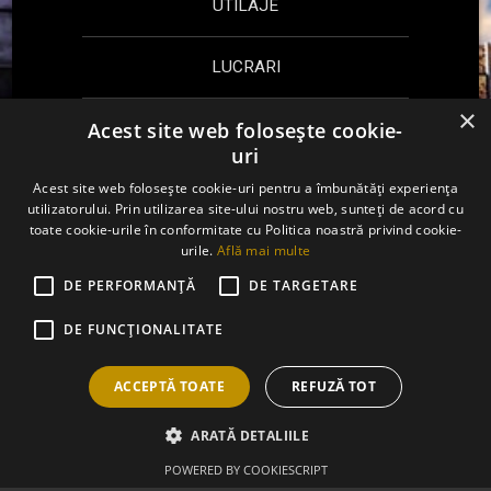
UTILAJE
LUCRARI
×
Acest site web folosește cookie-
CONTACT
uri
Acest site web folosește cookie-uri pentru a îmbunătăți experiența
Sună acum:
0737.572.426
utilizatorului. Prin utilizarea site-ului nostru web, sunteți de acord cu
toate cookie-urile în conformitate cu Politica noastră privind cookie-
urile.
Află mai multe
Email
Facebook
DE PERFORMANȚĂ
DE TARGETARE
Toate drepturile rezervate © 2020 INCHIRIERI
AUTOMACARALE
DE FUNCŢIONALITATE
Termeni si conditii
ACCEPTĂ TOATE
REFUZĂ TOT
ARATĂ DETALIILE
Solicita oferta
POWERED BY COOKIESCRIPT