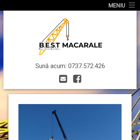
MENIU
Acasa
Galerie
Utilaje
Lucrari
Sună acum:
0737.572.426
Contact
Email
Facebook